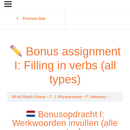
Previous Quiz
Bonus assignment
I: Filling in verbs (all
types)
A0-A1 Dutch Course
7.
Present tense
Summary
Bonus assi
Bonusopdracht I:
Werkwoorden invullen (alle