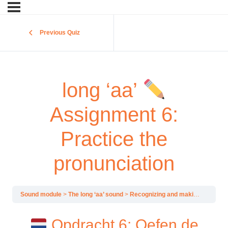
Previous Quiz
long ‘aa’
Assignment 6:
Practice the
pronunciation
Sound module
The long ‘aa’ sound
Recognizing and making the long ‘aa’ sound
Opdracht 6: Oefen de